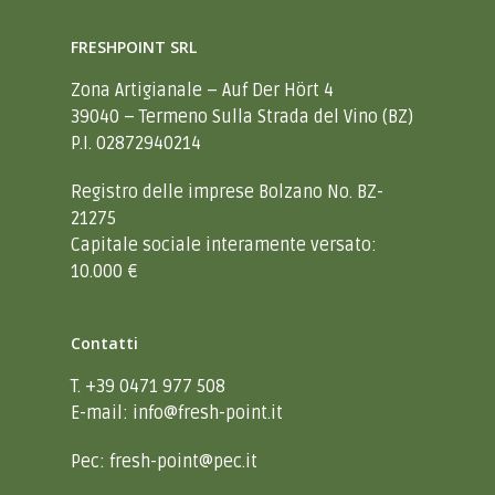
FRESHPOINT SRL
Zona Artigianale – Auf Der Hört 4
39040 – Termeno Sulla Strada del Vino (BZ)
P.I. 02872940214
Registro delle imprese Bolzano No. BZ-
21275
Capitale sociale interamente versato:
10.000 €
Home
Contatti
Contatti
T. +39 0471 977 508
E-mail:
info@fresh-point.it
IT
DE
Pec:
fresh-point@pec.it