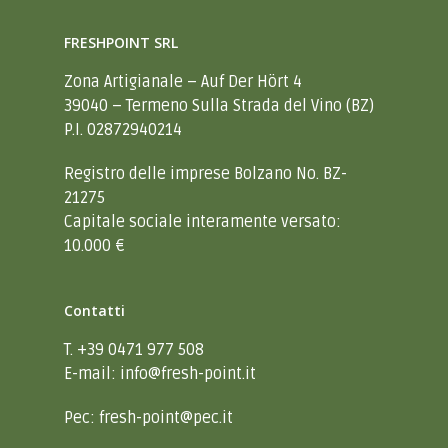
FRESHPOINT SRL
Zona Artigianale – Auf Der Hört 4
39040 – Termeno Sulla Strada del Vino (BZ)
P.I. 02872940214
Registro delle imprese Bolzano No. BZ-
21275
Capitale sociale interamente versato:
10.000 €
Home
Contatti
Contatti
T. +39 0471 977 508
E-mail:
info@fresh-point.it
IT
DE
Pec:
fresh-point@pec.it